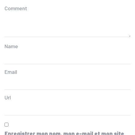
Comment
Name
Email
Url
Enregistrer mon nom, mon e-mail et mon site