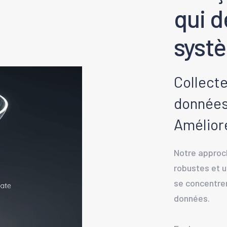
qui d
systè
Collecte
données
Améliore
Notre approch
robustes et u
se concentrer
données.