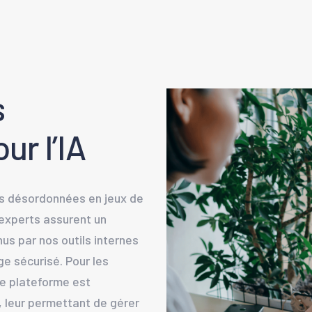
s
ur l’IA
es désordonnées en jeux de
 experts assurent un
nus par nos outils internes
ge sécurisé. Pour les
me plateforme est
, leur permettant de gérer