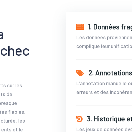
1. Données fr
a
Les données proviennent
échec
complique leur unificatio
2. Annotation
L’annotation manuelle 
ts sur les
erreurs et des incohére
sts de
 presque
es fiables,
3. Historique e
cturée, les
Les jeux de données évo
rents et le