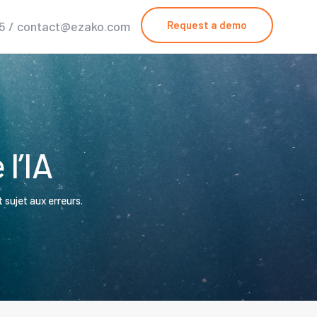
25 / contact@ezako.com
Request a demo
l’IA
 sujet aux erreurs.